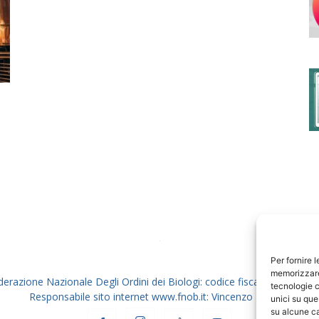
degli
Ordini
dei
Per fornire 
memorizzare 
derazione Nazionale Degli Ordini dei Biologi: codice fiscale 80069130
tecnologie c
Responsabile sito internet www.fnob.it: Vincenzo D'Anna
unici su que
su alcune ca