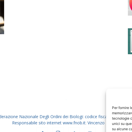
degli
Ordini
dei
Per fornire 
memorizzare 
derazione Nazionale Degli Ordini dei Biologi: codice fiscale 80069130
tecnologie c
Responsabile sito internet www.fnob.it: Vincenzo D'Anna
unici su que
su alcune ca