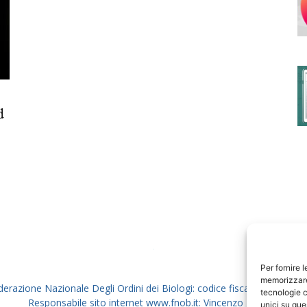
degli
d
Ordini
dei
Per fornire 
memorizzare 
derazione Nazionale Degli Ordini dei Biologi: codice fiscale 80069130
tecnologie c
Responsabile sito internet www.fnob.it: Vincenzo D'Anna
unici su que