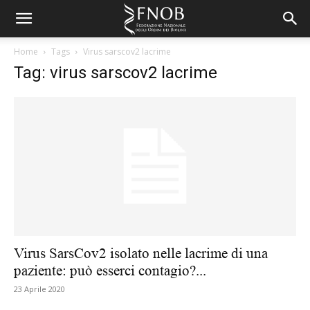
Home
Tags
Virus sarscov2 lacrime
Tag: virus sarscov2 lacrime
Virus SarsCov2 isolato nelle lacrime di una
paziente: può esserci contagio?...
23 Aprile 2020