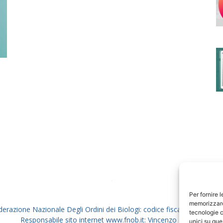
degli
Ordini
dei
Per fornire 
memorizzare 
derazione Nazionale Degli Ordini dei Biologi: codice fiscale 80069130
tecnologie c
Responsabile sito internet www.fnob.it: Vincenzo D'Anna
unici su que