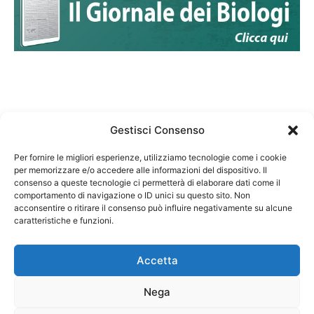
Gestisci Consenso
Per fornire le migliori esperienze, utilizziamo tecnologie come i cookie
per memorizzare e/o accedere alle informazioni del dispositivo. Il
Federazione Nazionale Degli Ordini dei Biologi:
consenso a queste tecnologie ci permetterà di elaborare dati come il
codice fiscale 80069130583
comportamento di navigazione o ID unici su questo sito. Non
Responsabile sito internet www.fnob.it: Vincenzo
acconsentire o ritirare il consenso può influire negativamente su alcune
D'Anna
caratteristiche e funzioni.
Accetta
Nega