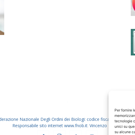
degli
Ordini
dei
Per fornire 
memorizzare 
derazione Nazionale Degli Ordini dei Biologi: codice fiscale 80069130
tecnologie c
Responsabile sito internet www.fnob.it: Vincenzo D'Anna
unici su que
su alcune ca