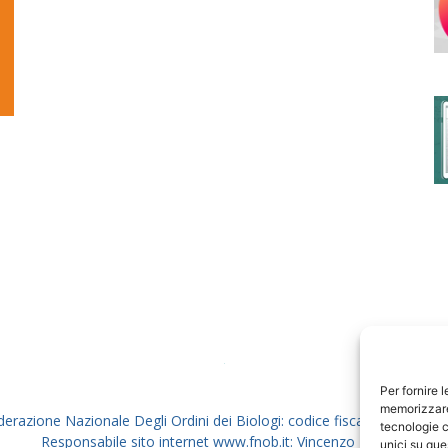
degli
Ordini
dei
Per fornire 
memorizzare 
derazione Nazionale Degli Ordini dei Biologi: codice fiscale 80069130
tecnologie c
Responsabile sito internet www.fnob.it: Vincenzo D'Anna
unici su que