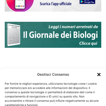
Gestisci Consenso
Per fornire le migliori esperienze, utilizziamo tecnologie come i cookie
per memorizzare e/o accedere alle informazioni del dispositivo. Il
Federazione Nazionale Degli Ordini dei Biologi:
consenso a queste tecnologie ci permetterà di elaborare dati come il
codice fiscale 80069130583
comportamento di navigazione o ID unici su questo sito. Non
Responsabile sito internet www.fnob.it: Vincenzo
acconsentire o ritirare il consenso può influire negativamente su alcune
caratteristiche e funzioni.
D'Anna