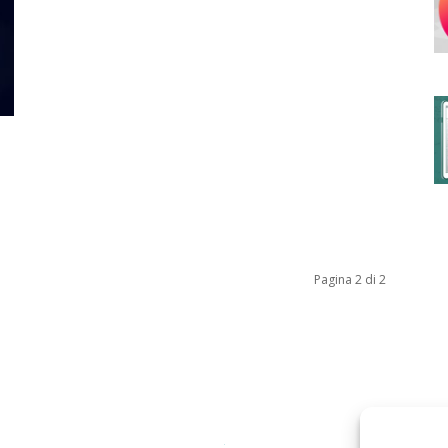
degli
Ordini
Pagina 2 di 2
dei