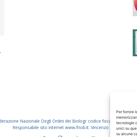
degli
.
Ordini
dei
Per fornire 
memorizzare 
derazione Nazionale Degli Ordini dei Biologi: codice fiscale 80069130
tecnologie c
Responsabile sito internet www.fnob.it: Vincenzo D'Anna
unici su que
su alcune ca