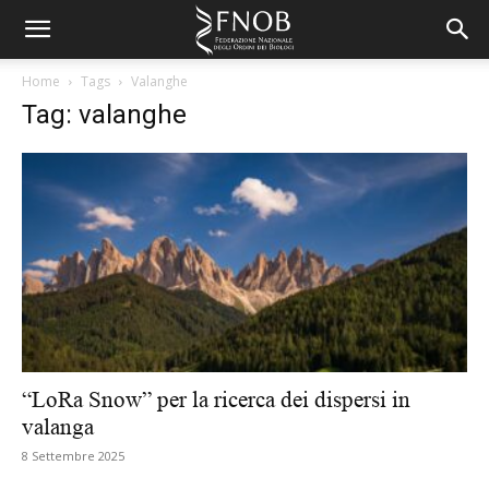
Home
Tags
Valanghe
Tag: valanghe
“LoRa Snow” per la ricerca dei dispersi in
valanga
8 Settembre 2025