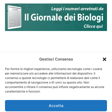
Gestisci Consenso
Per fornire le migliori esperienze, utilizziamo tecnologie come i cookie
per memorizzare e/o accedere alle informazioni del dispositivo. Il
Federazione Nazionale Degli Ordini dei Biologi:
consenso a queste tecnologie ci permetterà di elaborare dati come il
codice fiscale 80069130583
comportamento di navigazione o ID unici su questo sito. Non
Responsabile sito internet www.fnob.it: Vincenzo
acconsentire o ritirare il consenso può influire negativamente su alcune
caratteristiche e funzioni.
D'Anna
Accetta