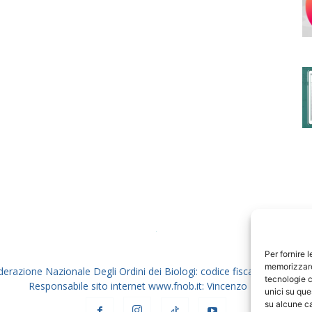
degli
Ordini
dei
Per fornire 
memorizzare 
derazione Nazionale Degli Ordini dei Biologi: codice fiscale 80069130
tecnologie c
Responsabile sito internet www.fnob.it: Vincenzo D'Anna
unici su que
su alcune ca