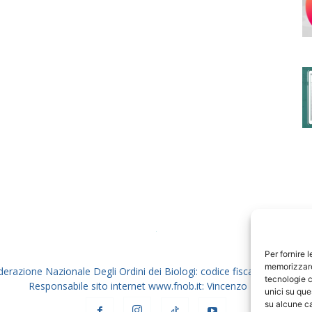
degli
Ordini
dei
Per fornire 
memorizzare 
derazione Nazionale Degli Ordini dei Biologi: codice fiscale 80069130
tecnologie c
Responsabile sito internet www.fnob.it: Vincenzo D'Anna
unici su que
su alcune ca