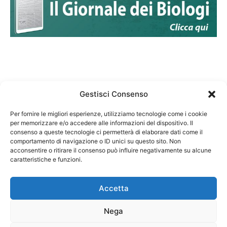
Gestisci Consenso
Per fornire le migliori esperienze, utilizziamo tecnologie come i cookie
per memorizzare e/o accedere alle informazioni del dispositivo. Il
Federazione Nazionale Degli Ordini dei Biologi:
consenso a queste tecnologie ci permetterà di elaborare dati come il
codice fiscale 80069130583
comportamento di navigazione o ID unici su questo sito. Non
Responsabile sito internet www.fnob.it: Vincenzo
acconsentire o ritirare il consenso può influire negativamente su alcune
D'Anna
caratteristiche e funzioni.
Accetta
Nega