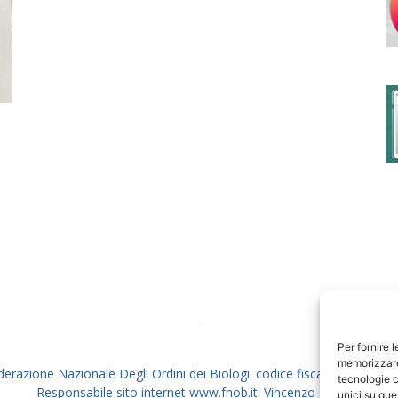
degli
Ordini
dei
Per fornire 
memorizzare 
derazione Nazionale Degli Ordini dei Biologi: codice fiscale 80069130
tecnologie c
Responsabile sito internet www.fnob.it: Vincenzo D'Anna
unici su que