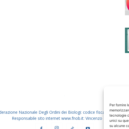
degli
Ordini
dei
Per fornire 
memorizzare 
derazione Nazionale Degli Ordini dei Biologi: codice fiscale 80069130
tecnologie c
Responsabile sito internet www.fnob.it: Vincenzo D'Anna
unici su que
su alcune ca