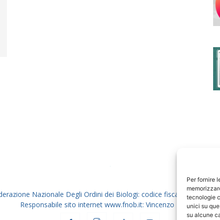
degli
Ordini
dei
Per fornire 
memorizzare 
derazione Nazionale Degli Ordini dei Biologi: codice fiscale 80069130
tecnologie c
Responsabile sito internet www.fnob.it: Vincenzo D'Anna
unici su que
su alcune ca