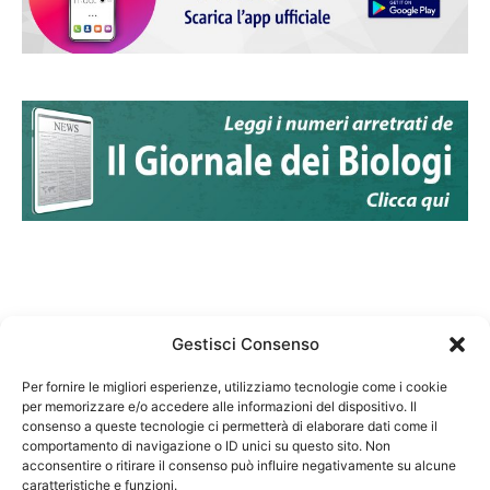
Gestisci Consenso
Per fornire le migliori esperienze, utilizziamo tecnologie come i cookie
per memorizzare e/o accedere alle informazioni del dispositivo. Il
Federazione Nazionale Degli Ordini dei Biologi:
consenso a queste tecnologie ci permetterà di elaborare dati come il
codice fiscale 80069130583
comportamento di navigazione o ID unici su questo sito. Non
Responsabile sito internet www.fnob.it: Vincenzo
acconsentire o ritirare il consenso può influire negativamente su alcune
caratteristiche e funzioni.
D'Anna