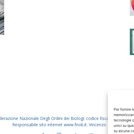
degli
Ordini
dei
Per fornire 
memorizzare 
derazione Nazionale Degli Ordini dei Biologi: codice fiscale 80069130
tecnologie c
Responsabile sito internet www.fnob.it: Vincenzo D'Anna
unici su que
su alcune ca