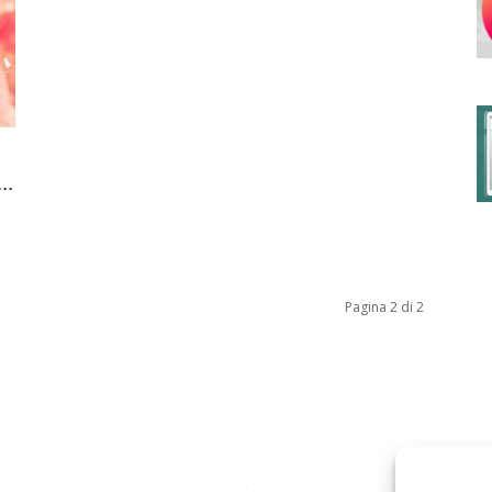
degli
..
Ordini
Pagina 2 di 2
dei