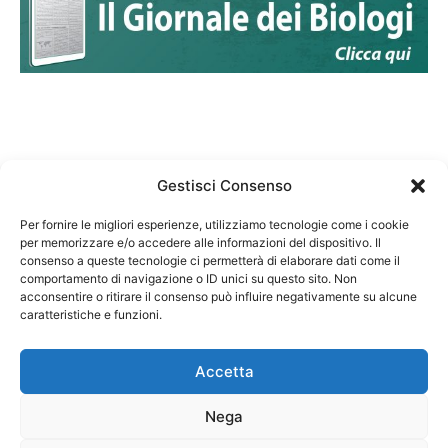
Gestisci Consenso
Per fornire le migliori esperienze, utilizziamo tecnologie come i cookie
per memorizzare e/o accedere alle informazioni del dispositivo. Il
Federazione Nazionale Degli Ordini dei Biologi:
consenso a queste tecnologie ci permetterà di elaborare dati come il
codice fiscale 80069130583
comportamento di navigazione o ID unici su questo sito. Non
Responsabile sito internet www.fnob.it: Vincenzo
acconsentire o ritirare il consenso può influire negativamente su alcune
D'Anna
caratteristiche e funzioni.
Accetta
Nega