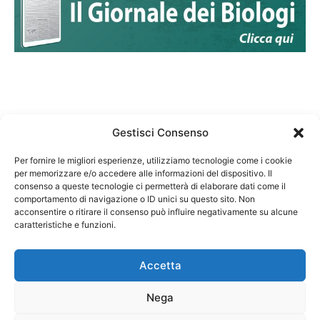
Gestisci Consenso
Per fornire le migliori esperienze, utilizziamo tecnologie come i cookie
per memorizzare e/o accedere alle informazioni del dispositivo. Il
Federazione Nazionale Degli Ordini dei Biologi:
consenso a queste tecnologie ci permetterà di elaborare dati come il
codice fiscale 80069130583
comportamento di navigazione o ID unici su questo sito. Non
Responsabile sito internet www.fnob.it: Vincenzo
acconsentire o ritirare il consenso può influire negativamente su alcune
D'Anna
caratteristiche e funzioni.
Accetta
Nega