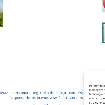
degli
Ordini
dei
Per fornire 
memorizzare 
derazione Nazionale Degli Ordini dei Biologi: codice fiscale 80069130
tecnologie c
Responsabile sito internet www.fnob.it: Vincenzo D'Anna
unici su que
su alcune ca