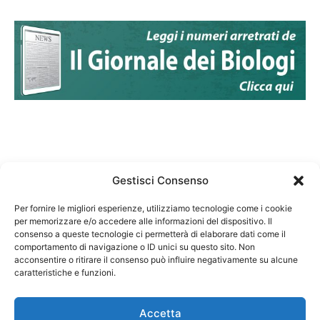
Gestisci Consenso
Per fornire le migliori esperienze, utilizziamo tecnologie come i cookie
per memorizzare e/o accedere alle informazioni del dispositivo. Il
Federazione Nazionale Degli Ordini dei Biologi:
consenso a queste tecnologie ci permetterà di elaborare dati come il
codice fiscale 80069130583
comportamento di navigazione o ID unici su questo sito. Non
Responsabile sito internet www.fnob.it: Vincenzo
acconsentire o ritirare il consenso può influire negativamente su alcune
D'Anna
caratteristiche e funzioni.
Accetta