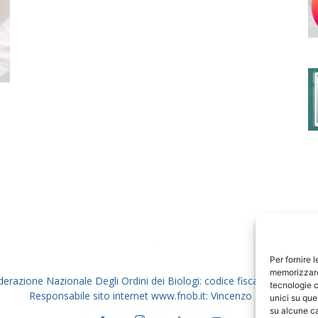
degli
Ordini
dei
Per fornire 
memorizzare 
derazione Nazionale Degli Ordini dei Biologi: codice fiscale 80069130
tecnologie c
Responsabile sito internet www.fnob.it: Vincenzo D'Anna
unici su que
su alcune ca