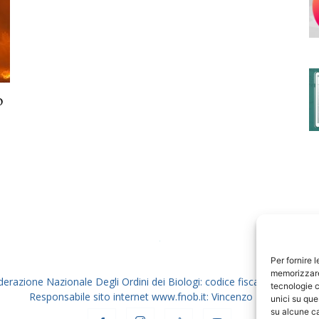
degli
o
Ordini
dei
Per fornire 
memorizzare 
derazione Nazionale Degli Ordini dei Biologi: codice fiscale 80069130
tecnologie c
Responsabile sito internet www.fnob.it: Vincenzo D'Anna
unici su que
su alcune ca