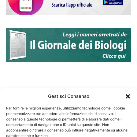
Gestisci Consenso
Per fornire le migliori esperienze, utilizziamo tecnologie come i cookie
per memorizzare e/o accedere alle informazioni del dispositivo. Il
Federazione Nazionale Degli Ordini dei Biologi:
consenso a queste tecnologie ci permetterà di elaborare dati come il
codice fiscale 80069130583
comportamento di navigazione o ID unici su questo sito. Non
Responsabile sito internet www.fnob.it: Vincenzo
acconsentire o ritirare il consenso può influire negativamente su alcune
caratteristiche e funzioni.
D'Anna