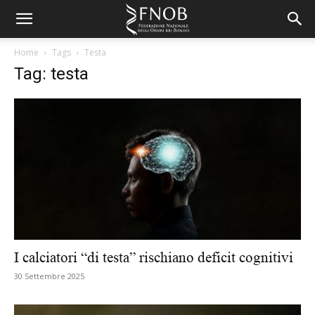
Home
Tags
Testa
Tag: testa
I calciatori “di testa” rischiano deficit cognitivi
30 Settembre 2025