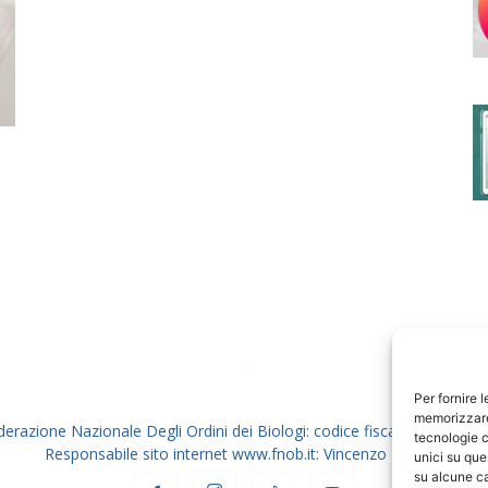
degli
Ordini
dei
Per fornire 
memorizzare 
derazione Nazionale Degli Ordini dei Biologi: codice fiscale 80069130
tecnologie c
Responsabile sito internet www.fnob.it: Vincenzo D'Anna
unici su que
su alcune ca