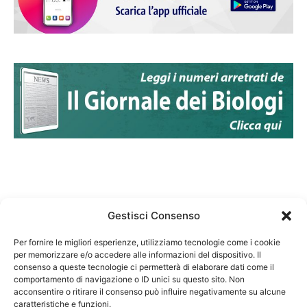
Gestisci Consenso
Per fornire le migliori esperienze, utilizziamo tecnologie come i cookie
per memorizzare e/o accedere alle informazioni del dispositivo. Il
Federazione Nazionale Degli Ordini dei Biologi:
consenso a queste tecnologie ci permetterà di elaborare dati come il
codice fiscale 80069130583
comportamento di navigazione o ID unici su questo sito. Non
Responsabile sito internet www.fnob.it: Vincenzo
acconsentire o ritirare il consenso può influire negativamente su alcune
caratteristiche e funzioni.
D'Anna