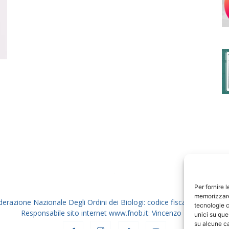
degli
Ordini
dei
Per fornire 
memorizzare 
derazione Nazionale Degli Ordini dei Biologi: codice fiscale 80069130
tecnologie c
Responsabile sito internet www.fnob.it: Vincenzo D'Anna
unici su que
su alcune ca