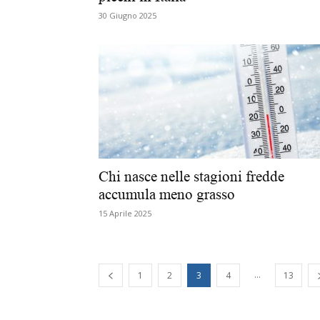
30 Giugno 2025
Chi nasce nelle stagioni fredde
accumula meno grasso
15 Aprile 2025
...
1
2
3
4
13