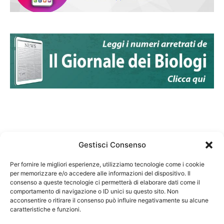
Gestisci Consenso
Per fornire le migliori esperienze, utilizziamo tecnologie come i cookie
per memorizzare e/o accedere alle informazioni del dispositivo. Il
Federazione Nazionale Degli Ordini dei Biologi:
consenso a queste tecnologie ci permetterà di elaborare dati come il
codice fiscale 80069130583
comportamento di navigazione o ID unici su questo sito. Non
Responsabile sito internet www.fnob.it: Vincenzo
acconsentire o ritirare il consenso può influire negativamente su alcune
caratteristiche e funzioni.
D'Anna