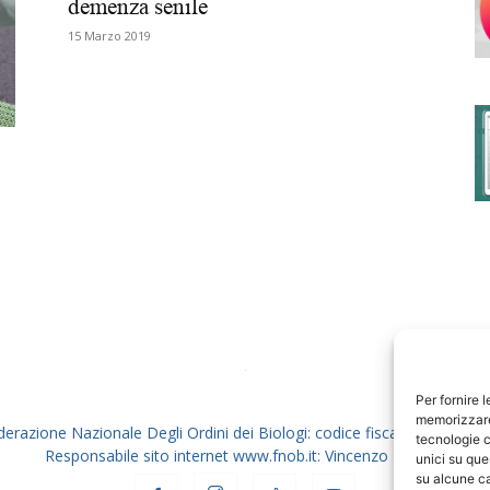
demenza senile
15 Marzo 2019
degli
Ordini
dei
Per fornire 
memorizzare 
derazione Nazionale Degli Ordini dei Biologi: codice fiscale 80069130
tecnologie c
Responsabile sito internet www.fnob.it: Vincenzo D'Anna
unici su que
su alcune ca