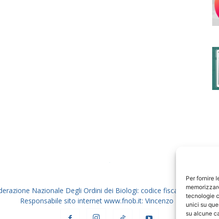
degli
Ordini
dei
Per fornire 
memorizzare 
derazione Nazionale Degli Ordini dei Biologi: codice fiscale 80069130
tecnologie c
Responsabile sito internet www.fnob.it: Vincenzo D'Anna
unici su que
su alcune ca