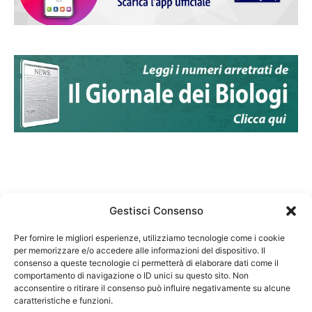
Gestisci Consenso
Per fornire le migliori esperienze, utilizziamo tecnologie come i cookie
per memorizzare e/o accedere alle informazioni del dispositivo. Il
Federazione Nazionale Degli Ordini dei Biologi:
consenso a queste tecnologie ci permetterà di elaborare dati come il
codice fiscale 80069130583
comportamento di navigazione o ID unici su questo sito. Non
Responsabile sito internet www.fnob.it: Vincenzo
acconsentire o ritirare il consenso può influire negativamente su alcune
D'Anna
caratteristiche e funzioni.