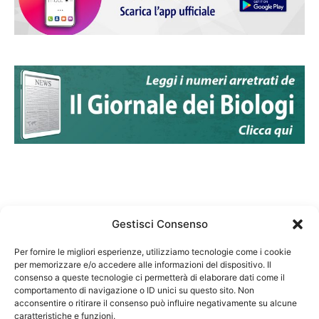
Gestisci Consenso
Per fornire le migliori esperienze, utilizziamo tecnologie come i cookie
per memorizzare e/o accedere alle informazioni del dispositivo. Il
Federazione Nazionale Degli Ordini dei Biologi:
consenso a queste tecnologie ci permetterà di elaborare dati come il
codice fiscale 80069130583
comportamento di navigazione o ID unici su questo sito. Non
Responsabile sito internet www.fnob.it: Vincenzo
acconsentire o ritirare il consenso può influire negativamente su alcune
caratteristiche e funzioni.
D'Anna