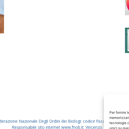
degli
Ordini
dei
Per fornire 
memorizzare 
derazione Nazionale Degli Ordini dei Biologi: codice fiscale 80069130
tecnologie c
Responsabile sito internet www.fnob.it: Vincenzo D'Anna
unici su que