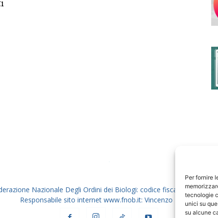
i
degli
Ordini
dei
Per fornire 
memorizzare 
derazione Nazionale Degli Ordini dei Biologi: codice fiscale 80069130
tecnologie c
Responsabile sito internet www.fnob.it: Vincenzo D'Anna
unici su que
su alcune ca