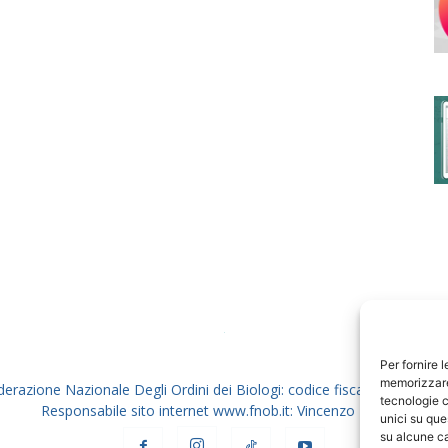
degli
Ordini
dei
Per fornire 
memorizzare 
derazione Nazionale Degli Ordini dei Biologi: codice fiscale 80069130
tecnologie c
Responsabile sito internet www.fnob.it: Vincenzo D'Anna
unici su que
su alcune ca