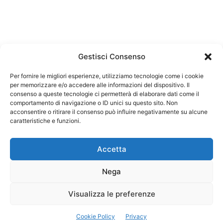
Gestisci Consenso
Per fornire le migliori esperienze, utilizziamo tecnologie come i cookie
per memorizzare e/o accedere alle informazioni del dispositivo. Il
Federazione Nazionale Degli Ordini dei Biologi:
consenso a queste tecnologie ci permetterà di elaborare dati come il
codice fiscale 80069130583
comportamento di navigazione o ID unici su questo sito. Non
Responsabile sito internet www.fnob.it: Vincenzo
acconsentire o ritirare il consenso può influire negativamente su alcune
D'Anna
caratteristiche e funzioni.
Accetta
Nega
Privacy Policy
Cookie Policy
Visualizza le preferenze
Copyright © 2023 Federazione Nazionale degli Ordini dei Biologi, All
Cookie Policy
Privacy
Rights Reserved.