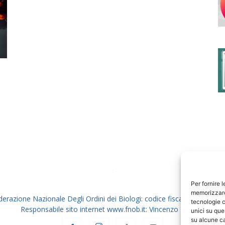
degli
Ordini
dei
Per fornire 
memorizzare 
derazione Nazionale Degli Ordini dei Biologi: codice fiscale 80069130
tecnologie c
Responsabile sito internet www.fnob.it: Vincenzo D'Anna
unici su que
su alcune ca