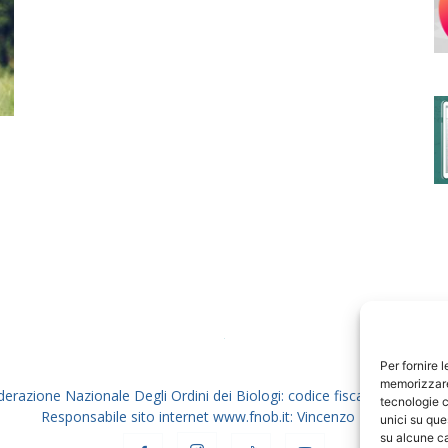
degli
Ordini
dei
Per fornire 
memorizzare 
derazione Nazionale Degli Ordini dei Biologi: codice fiscale 80069130
tecnologie c
Responsabile sito internet www.fnob.it: Vincenzo D'Anna
unici su que
su alcune ca