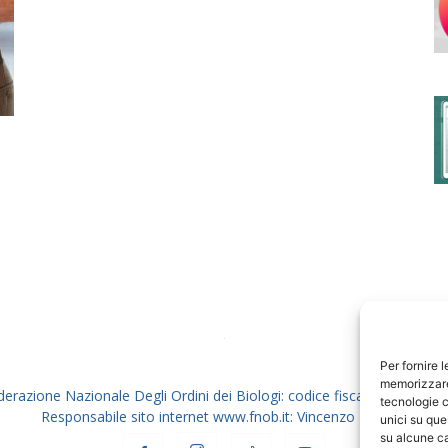
degli
Ordini
dei
Per fornire 
memorizzare 
derazione Nazionale Degli Ordini dei Biologi: codice fiscale 80069130
tecnologie c
Responsabile sito internet www.fnob.it: Vincenzo D'Anna
unici su que
su alcune ca