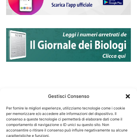
Gestisci Consenso
Per fornire le migliori esperienze, utilizziamo tecnologie come i cookie
per memorizzare e/o accedere alle informazioni del dispositivo. Il
Federazione Nazionale Degli Ordini dei Biologi:
consenso a queste tecnologie ci permetterà di elaborare dati come il
codice fiscale 80069130583
comportamento di navigazione o ID unici su questo sito. Non
Responsabile sito internet www.fnob.it: Vincenzo
acconsentire o ritirare il consenso può influire negativamente su alcune
caratteristiche e funzioni.
D'Anna