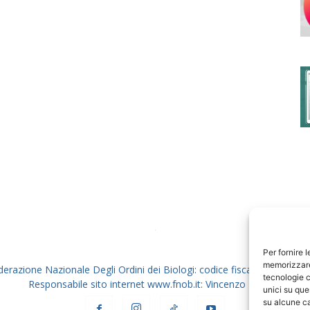
degli
Ordini
dei
Per fornire 
memorizzare 
derazione Nazionale Degli Ordini dei Biologi: codice fiscale 80069130
tecnologie c
Responsabile sito internet www.fnob.it: Vincenzo D'Anna
unici su que
su alcune ca