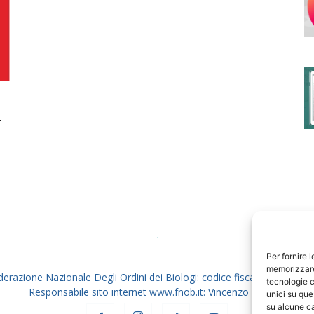
degli
.
Ordini
dei
Per fornire 
memorizzare 
derazione Nazionale Degli Ordini dei Biologi: codice fiscale 80069130
tecnologie c
Responsabile sito internet www.fnob.it: Vincenzo D'Anna
unici su que
su alcune ca