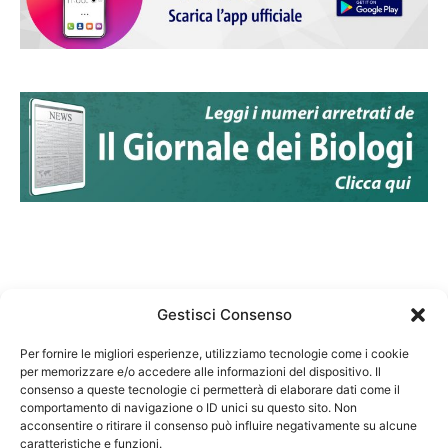
Gestisci Consenso
Per fornire le migliori esperienze, utilizziamo tecnologie come i cookie
per memorizzare e/o accedere alle informazioni del dispositivo. Il
Federazione Nazionale Degli Ordini dei Biologi:
consenso a queste tecnologie ci permetterà di elaborare dati come il
codice fiscale 80069130583
comportamento di navigazione o ID unici su questo sito. Non
Responsabile sito internet www.fnob.it: Vincenzo
acconsentire o ritirare il consenso può influire negativamente su alcune
caratteristiche e funzioni.
D'Anna